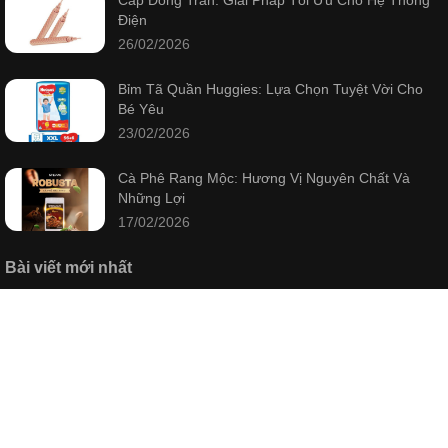
Cáp Đồng Trần: Giải Pháp Tối Ưu Cho Hệ Thống
Điện
26/02/2026
Bỉm Tã Quần Huggies: Lựa Chọn Tuyệt Vời Cho
Bé Yêu
23/02/2026
Cà Phê Rang Mộc: Hương Vị Nguyên Chất Và
Những Lợi
17/02/2026
Bài viết mới nhất
Cáp Đồng Trần: Giải Pháp Tối Ưu Cho Hệ Thống
Điện
26/02/2026
Bỉm Tã Quần Huggies: Lựa Chọn Tuyệt Vời Cho
Bé Yêu
23/02/2026