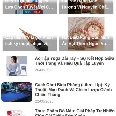
Bỉm Tã Quần Huggies:
Cà Phê Rang Mộc:
Lựa Chọn Tuyệt Vời Cho
Hương Vị Nguyên Chất
Bé Yêu
Và Những Lợi Ích Đáng
Kể
Cáp điện CV là gì? Phân
Hạt Điều Rang Củi: Món
tích kỹ thuật, phạm vi
Ăn Vặt Thơm Ngon Và
ứng dụng và nguyên tắc
Bổ Dưỡng Cho Mọi Lứa
lựa chọn trong hệ thống
Tuổi
Áo Tập Yoga Dài Tay – Sự Kết Hợp Giữa
điện hạ thế
Thời Trang Và Hiệu Quả Tập Luyện
26/08/2025
Cách Chơi Bida Phăng (Libre, Líp): Kỹ
Thuật, Mẹo Đánh Và Chiến Lược Giành
Chiến Thắng
22/08/2025
Thực Phẩm Bổ Máu: Giải Pháp Tự Nhiên
Giúp Cải Thiện Sức Khỏe