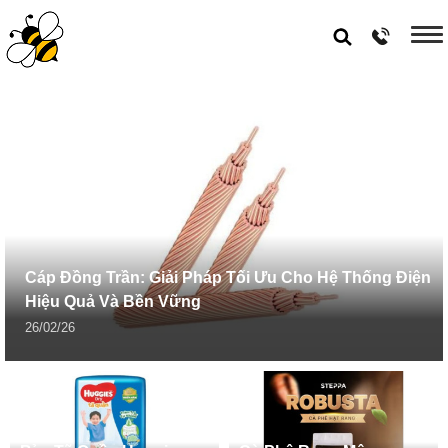
Cáp Đồng Trần: Giải Pháp Tối Ưu Cho Hệ Thống Điện
Hiệu Quả Và Bền Vững
26/02/26