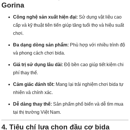
Gorina
Công nghệ sản xuất hiện đại:
Sử dụng vật liệu cao
cấp và kỹ thuật tiên tiến giúp tăng tuổi thọ và hiệu suất
chơi.
Đa dạng dòng sản phẩm:
Phù hợp với nhiều trình độ
và phong cách chơi bida.
Giá trị sử dụng lâu dài:
Độ bền cao giúp tiết kiệm chi
phí thay thế.
Cảm giác đánh tốt:
Mang lại trải nghiệm chơi bida tự
nhiên và chính xác.
Dễ dàng thay thế:
Sản phẩm phổ biến và dễ tìm mua
tại thị trường Việt Nam.
4. Tiêu chí lựa chọn đầu cơ bida