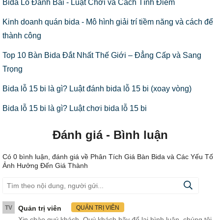
Bida Lỗ Đánh Bài - Luật Chơi và Cách Tính Điểm
Kinh doanh quán bida - Mô hình giải trí tiềm năng và cách để
thành công
Top 10 Bàn Bida Đắt Nhất Thế Giới – Đẳng Cấp và Sang
Trọng
Bida lỗ 15 bi là gì? Luật đánh bida lỗ 15 bi (xoay vòng)
Bida lỗ 15 bi là gì? Luật chơi bida lỗ 15 bi
Đánh giá - Bình luận
Có
0
bình luận, đánh giá
về Phân Tích Giá Bàn Bida và Các Yếu Tố
Ảnh Hưởng Đến Giá Thành
TV
Quản trị viên
QUẢN TRỊ VIÊN
Xin chào quý khách. Quý khách hãy để lại bình luận, chúng tôi