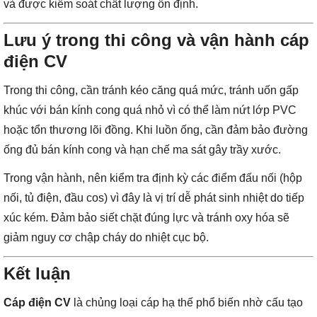
và được kiểm soát chất lượng ổn định.
Lưu ý trong thi công và vận hành cáp
điện CV
Trong thi công, cần tránh kéo căng quá mức, tránh uốn gấp
khúc với bán kính cong quá nhỏ vì có thể làm nứt lớp PVC
hoặc tổn thương lõi đồng. Khi luồn ống, cần đảm bảo đường
ống đủ bán kính cong và hạn chế ma sát gây trầy xước.
Trong vận hành, nên kiểm tra định kỳ các điểm đấu nối (hộp
nối, tủ điện, đầu cos) vì đây là vị trí dễ phát sinh nhiệt do tiếp
xúc kém. Đảm bảo siết chặt đúng lực và tránh oxy hóa sẽ
giảm nguy cơ chập cháy do nhiệt cục bộ.
Kết luận
Cáp điện CV
là chủng loại cáp hạ thế phổ biến nhờ cấu tạo