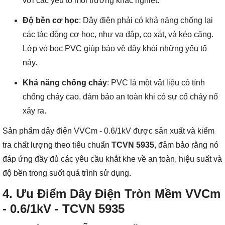
với các yếu tố môi trường khắc nghiệt.
Độ bền cơ học
: Dây điện phải có khả năng chống lại
các tác động cơ học, như va đập, cọ xát, và kéo căng.
Lớp vỏ bọc PVC giúp bảo vệ dây khỏi những yếu tố
này.
Khả năng chống cháy
: PVC là một vật liệu có tính
chống cháy cao, đảm bảo an toàn khi có sự cố cháy nổ
xảy ra.
Sản phẩm dây điện VVCm - 0.6/1kV được sản xuất và kiểm
tra chất lượng theo tiêu chuẩn
TCVN 5935
, đảm bảo rằng nó
đáp ứng đầy đủ các yêu cầu khắt khe về an toàn, hiệu suất và
độ bền trong suốt quá trình sử dụng.
4.
Ưu Điểm Dây Điện Tròn Mềm VVCm
- 0.6/1kV - TCVN 5935