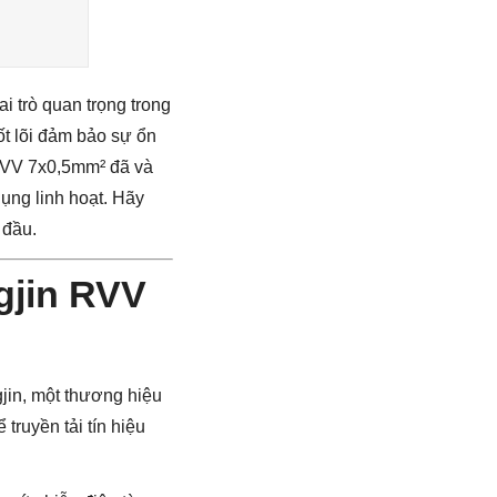
i trò quan trọng trong
cốt lõi đảm bảo sự ổn
 RVV 7x0,5mm² đã và
dụng linh hoạt. Hãy
 đầu.
gjin RVV
jin, một thương hiệu
truyền tải tín hiệu