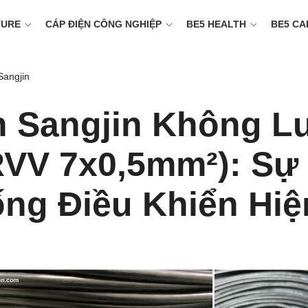
TURE
CÁP ĐIỆN CÔNG NGHIỆP
BE5 HEALTH
BE5 CA
Sangjin
 Sangjin Không Lư
RVV 7x0,5mm²): Sự
ng Điều Khiển Hiệ