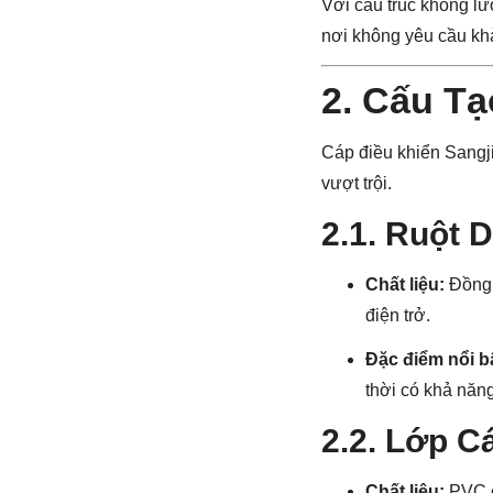
Với cấu trúc không lư
nơi không yêu cầu khả
2. Cấu Tạ
Cáp điều khiển Sangji
vượt trội.
2.1. Ruột 
Chất liệu:
Đồng 
điện trở.
Đặc điểm nổi b
thời có khả năn
2.2. Lớp Cá
Chất liệu:
PVC c