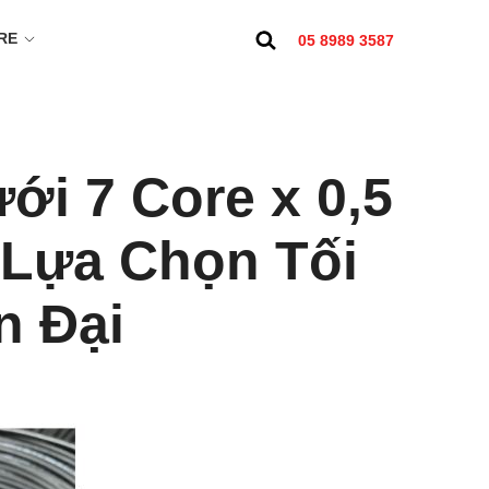
RE
05 8989 3587
ới 7 Core x 0,5
 Lựa Chọn Tối
n Đại