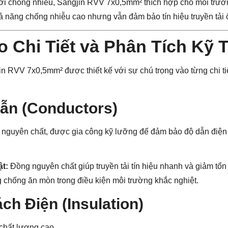
ới chống nhiễu, Sangjin RVV 7x0,5mm² thích hợp cho môi trường
 năng chống nhiễu cao nhưng vẫn đảm bảo tín hiệu truyền tải ổ
o Chi Tiết và Phân Tích Kỹ 
n RVV 7x0,5mm² được thiết kế với sự chú trọng vào từng chi tiế
Dẫn (Conductors)
nguyên chất, được gia công kỹ lưỡng để đảm bảo độ dẫn điện 
ật:
Đồng nguyên chất giúp truyền tải tín hiệu nhanh và giảm tổn
g chống ăn mòn trong điều kiện môi trường khắc nghiệt.
ch Điện (Insulation)
hất lượng cao.