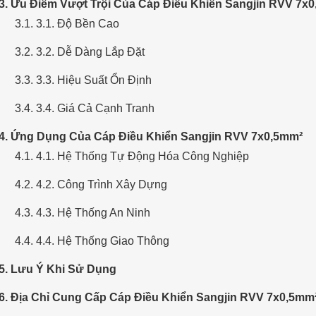
 3. Ưu Điểm Vượt Trội Của Cáp Điều Khiển Sangjin RVV 7x
3.1. 3.1. Độ Bền Cao
3.2. 3.2. Dễ Dàng Lắp Đặt
3.3. 3.3. Hiệu Suất Ổn Định
3.4. 3.4. Giá Cả Cạnh Tranh
 4. Ứng Dụng Của Cáp Điều Khiển Sangjin RVV 7x0,5mm²
4.1. 4.1. Hệ Thống Tự Động Hóa Công Nghiệp
4.2. 4.2. Công Trình Xây Dựng
4.3. 4.3. Hệ Thống An Ninh
4.4. 4.4. Hệ Thống Giao Thông
 5. Lưu Ý Khi Sử Dụng
 6. Địa Chỉ Cung Cấp Cáp Điều Khiển Sangjin RVV 7x0,5mm²