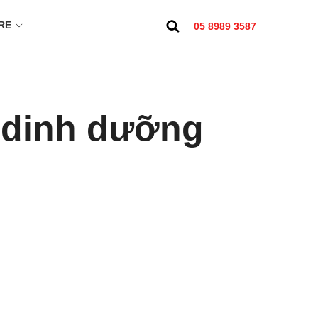
RE
05 8989 3587
 dinh dưỡng