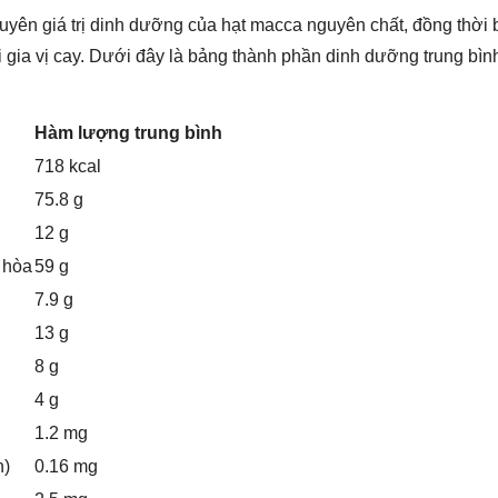
uyên giá trị dinh dưỡng của hạt macca nguyên chất, đồng thời
i gia vị cay. Dưới đây là bảng thành phần dinh dưỡng trung bìn
Hàm lượng trung bình
718 kcal
75.8 g
12 g
 hòa
59 g
7.9 g
13 g
8 g
4 g
1.2 mg
n)
0.16 mg