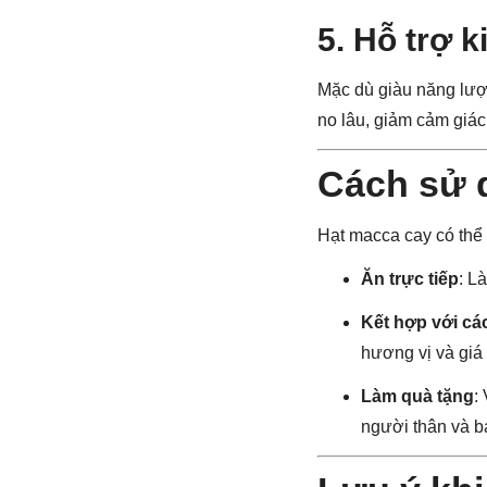
5.
Hỗ trợ k
Mặc dù giàu năng lượ
no lâu, giảm cảm giác
Cách sử 
Hạt macca cay có thể
Ăn trực tiếp
: L
Kết hợp với cá
hương vị và giá 
Làm quà tặng
:
người thân và b