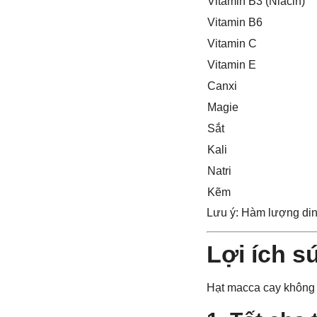
Vitamin B3 (Niacin)
Vitamin B6
Vitamin C
Vitamin E
Canxi
Magie
Sắt
Kali
Natri
Kẽm
Lưu ý: Hàm lượng dinh
Lợi ích s
Hạt macca cay không c