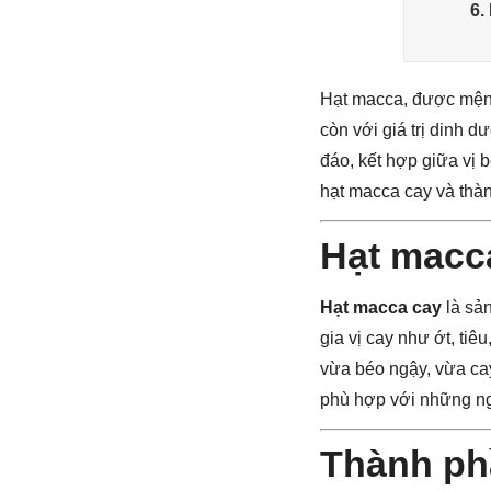
6.
Hạt macca, được mệnh
còn với giá trị dinh 
đáo, kết hợp giữa vị 
hạt macca cay và thà
Hạt macca
Hạt macca cay
là sả
gia vị cay như ớt, tiê
vừa béo ngậy, vừa ca
phù hợp với những ng
Thành ph