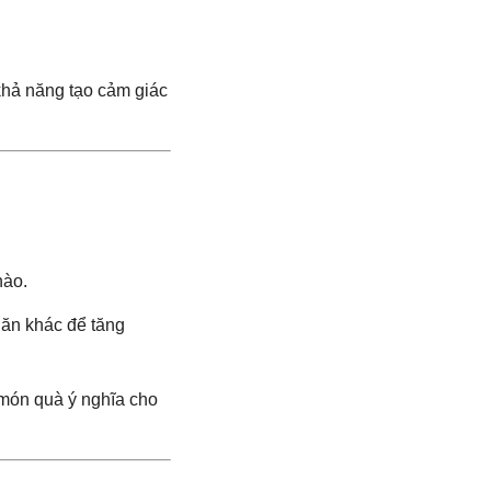
khả năng tạo cảm giác
nào.
 ăn khác để tăng
à món quà ý nghĩa cho