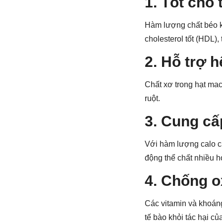
1.
Tốt cho
Hàm lượng chất béo k
cholesterol tốt (HDL)
2.
Hỗ trợ h
Chất xơ trong hạt mac
ruột.
3.
Cung cấ
Với hàm lượng calo c
động thể chất nhiều 
4.
Chống o
Các vitamin và khoáng
tế bào khỏi tác hại củ