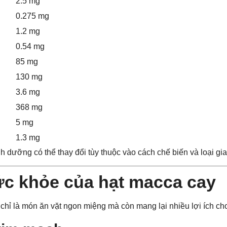
2.5 mg
0.275 mg
1.2 mg
0.54 mg
85 mg
130 mg
3.6 mg
368 mg
5 mg
1.3 mg
 dưỡng có thể thay đổi tùy thuộc vào cách chế biến và loại gi
ức khỏe của hạt macca cay
hỉ là món ăn vặt ngon miệng mà còn mang lại nhiều lợi ích ch