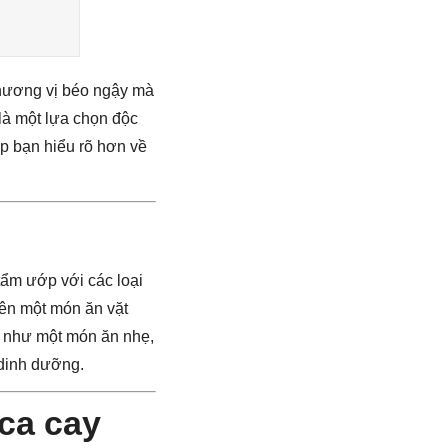
 hương vị béo ngậy mà
là một lựa chọn độc
úp bạn hiểu rõ hơn về
ẩm ướp với các loại
 nên một món ăn vặt
g như một món ăn nhẹ,
 dinh dưỡng.
ca cay