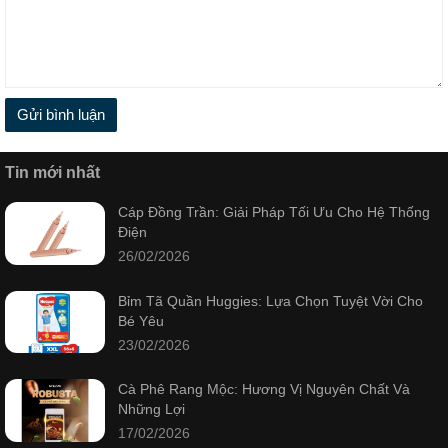
Gửi bình luận
Tin mới nhất
Cáp Đồng Trần: Giải Pháp Tối Ưu Cho Hệ Thống
Điện
26/02/2026
Bỉm Tã Quần Huggies: Lựa Chọn Tuyệt Vời Cho
Bé Yêu
23/02/2026
Cà Phê Rang Mộc: Hương Vị Nguyên Chất Và
Những Lợi
17/02/2026