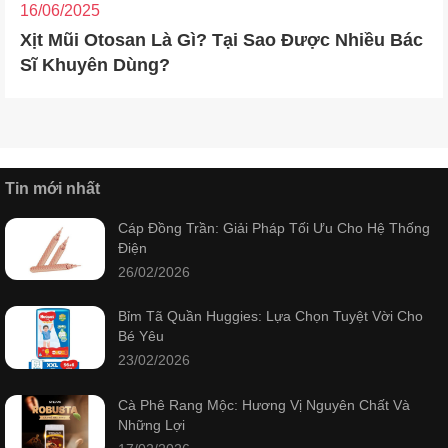
16/06/2025
Xịt Mũi Otosan Là Gì? Tại Sao Được Nhiều Bác
Sĩ Khuyên Dùng?
Tin mới nhất
Cáp Đồng Trần: Giải Pháp Tối Ưu Cho Hệ Thống
Điện
26/02/2026
Bỉm Tã Quần Huggies: Lựa Chọn Tuyệt Vời Cho
Bé Yêu
23/02/2026
Cà Phê Rang Mộc: Hương Vị Nguyên Chất Và
Những Lợi