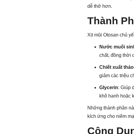
dễ thở hơn.
Thành Ph
Xịt mũi Otosan chủ y
Nước muối sinh
chất, đồng thời 
Chiết xuất thả
giảm các triệu 
Glycerin
: Giúp 
khô hanh hoặc k
Những thành phần này
kích ứng cho niêm mạ
Công Dụn