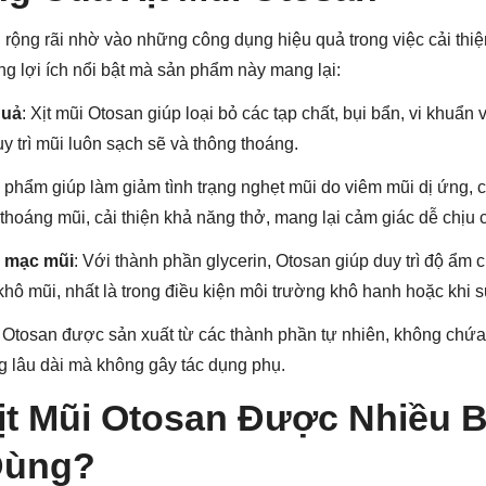
rộng rãi nhờ vào những công dụng hiệu quả trong việc cải th
g lợi ích nổi bật mà sản phẩm này mang lại:
quả
: Xịt mũi Otosan giúp loại bỏ các tạp chất, bụi bẩn, vi khuẩn 
y trì mũi luôn sạch sẽ và thông thoáng.
n phẩm giúp làm giảm tình trạng nghẹt mũi do viêm mũi dị ứng,
thoáng mũi, cải thiện khả năng thở, mang lại cảm giác dễ chịu
 mạc mũi
: Với thành phần glycerin, Otosan giúp duy trì độ ẩm
khô mũi, nhất là trong điều kiện môi trường khô hanh hoặc khi 
: Otosan được sản xuất từ các thành phần tự nhiên, không chứa
ng lâu dài mà không gây tác dụng phụ.
ịt Mũi Otosan Được Nhiều B
Dùng?