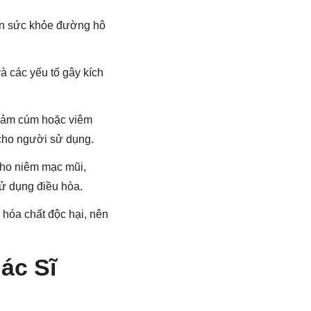
iện sức khỏe đường hô
và các yếu tố gây kích
 cảm cúm hoặc viêm
 cho người sử dụng.
 cho niêm mạc mũi,
sử dụng điều hòa.
 hóa chất độc hại, nên
ác Sĩ