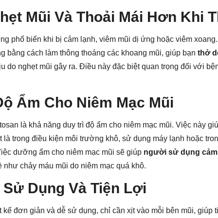
hẹt Mũi Và Thoải Mái Hơn Khi 
ứng phổ biến khi bị cảm lạnh, viêm mũi dị ứng hoặc viêm xoang
g bằng cách làm thông thoáng các khoang mũi, giúp bạn
thở 
ịu do nghẹt mũi gây ra. Điều này đặc biệt quan trọng đối với 
 Độ Ẩm Cho Niêm Mạc Mũi
osan là khả năng duy trì độ ẩm cho niêm mạc mũi. Việc này gi
ệt là trong điều kiện môi trường khô, sử dụng máy lạnh hoặc tr
Việc dưỡng ẩm cho niêm mạc mũi sẽ giúp
người sử dụng cảm 
ề như chảy máu mũi do niêm mạc quá khô.
 Sử Dụng Và Tiện Lợi
t kế đơn giản và dễ sử dụng, chỉ cần xịt vào mỗi bên mũi, giúp t