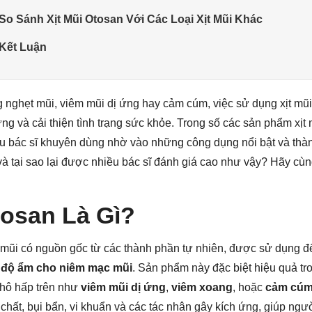
 So Sánh Xịt Mũi Otosan Với Các Loại Xịt Mũi Khác
 Kết Luận
ng nghẹt mũi, viêm mũi dị ứng hay cảm cúm, việc sử dụng xịt mũi
ng và cải thiện tình trạng sức khỏe. Trong số các sản phẩm xịt m
 bác sĩ khuyên dùng nhờ vào những công dụng nổi bật và thà
 và tại sao lại được nhiều bác sĩ đánh giá cao như vậy? Hãy cùng
tosan Là Gì?
ịt mũi có nguồn gốc từ các thành phần tự nhiên, được sử dụng 
ì độ ẩm cho niêm mạc mũi
. Sản phẩm này đặc biệt hiệu quả tron
hô hấp trên như
viêm mũi dị ứng
,
viêm xoang
, hoặc
cảm cú
 chất, bụi bẩn, vi khuẩn và các tác nhân gây kích ứng, giúp ng