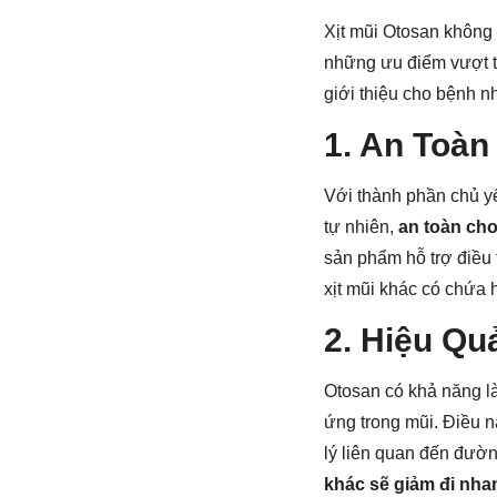
Xịt mũi Otosan không
những ưu điểm vượt tr
giới thiệu cho bệnh n
1. An Toà
Với thành phần chủ yế
tự nhiên,
an toàn cho
sản phẩm hỗ trợ điều 
xịt mũi khác có chứa 
2. Hiệu Qu
Otosan có khả năng làm
ứng trong mũi. Điều nà
lý liên quan đến đườ
khác sẽ giảm đi nh