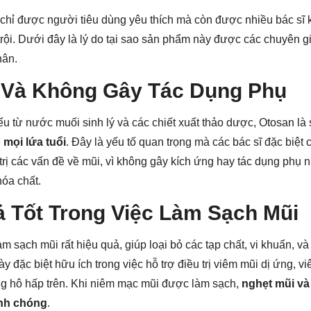
 chỉ được người tiêu dùng yêu thích mà còn được nhiều bác sĩ
ội. Dưới đây là lý do tại sao sản phẩm này được các chuyên gia
hân.
n Và Không Gây Tác Dụng Phụ
u từ nước muối sinh lý và các chiết xuất thảo dược, Otosan l
 mọi lứa tuổi
. Đây là yếu tố quan trọng mà các bác sĩ đặc biệt 
trị các vấn đề về mũi, vì không gây kích ứng hay tác dụng phụ n
hóa chất.
ả Tốt Trong Việc Làm Sạch Mũi
 sạch mũi rất hiệu quả, giúp loại bỏ các tạp chất, vi khuẩn, và
y đặc biệt hữu ích trong việc hỗ trợ điều trị viêm mũi dị ứng, 
ng hô hấp trên. Khi niêm mạc mũi được làm sạch,
nghẹt mũi và
anh chóng
.