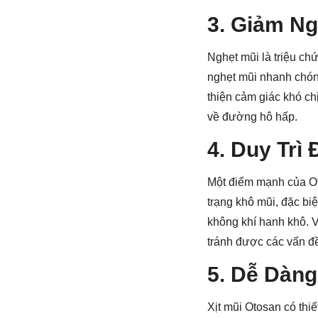
3. Giảm Ng
Nghẹt mũi là triệu ch
nghẹt mũi nhanh chón
thiện cảm giác khó ch
về đường hô hấp.
4. Duy Trì
Một điểm mạnh của Ot
trạng khô mũi, đặc bi
không khí hanh khô. 
tránh được các vấn đ
5. Dễ Dàng
Xịt mũi Otosan có thiế