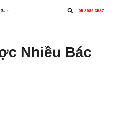
RE
05 8989 3587
ược Nhiều Bác