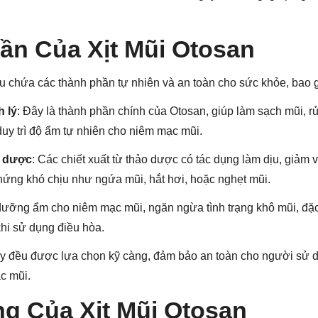
ần Của Xịt Mũi Otosan
ếu chứa các thành phần tự nhiên và an toàn cho sức khỏe, bao 
 lý
: Đây là thành phần chính của Otosan, giúp làm sạch mũi, rử
duy trì độ ẩm tự nhiên cho niêm mạc mũi.
o dược
: Các chiết xuất từ thảo dược có tác dụng làm dịu, giảm 
chứng khó chịu như ngứa mũi, hắt hơi, hoặc nghẹt mũi.
dưỡng ẩm cho niêm mạc mũi, ngăn ngừa tình trạng khô mũi, đặc
hi sử dụng điều hòa.
 đều được lựa chọn kỹ càng, đảm bảo an toàn cho người sử 
c mũi.
g Của Xịt Mũi Otosan