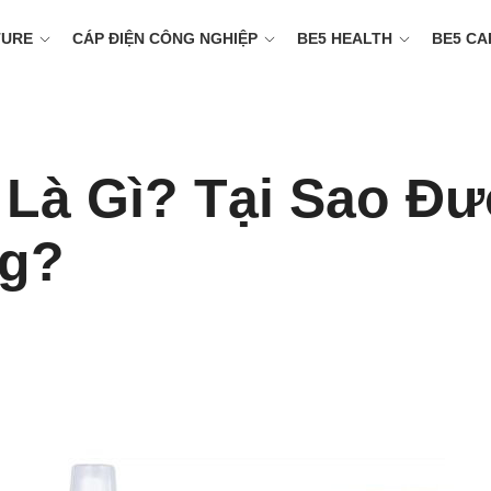
TURE
CÁP ĐIỆN CÔNG NGHIỆP
BE5 HEALTH
BE5 CA
 Là Gì? Tại Sao Đ
ng?