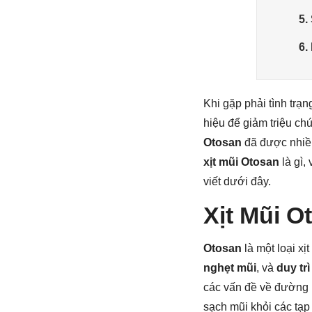
5.
6.
Khi gặp phải tình trạ
hiệu để giảm triệu chứ
Otosan
đã được nhiều
xịt mũi Otosan
là gì,
viết dưới đây.
Xịt Mũi O
Otosan
là một loại x
nghẹt mũi
, và
duy tr
các vấn đề về đường 
sạch mũi khỏi các tạp