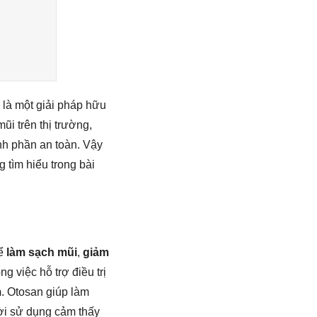
 là một giải pháp hữu
ũi trên thị trường,
nh phần an toàn. Vậy
 tìm hiểu trong bài
để
làm sạch mũi
,
giảm
g việc hỗ trợ điều trị
m
. Otosan giúp làm
ười sử dụng cảm thấy