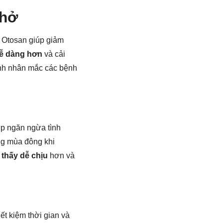
Thở
. Otosan giúp giảm
dễ dàng hơn
và cải
bệnh nhân mắc các bệnh
úp ngăn ngừa tình
ong mùa đông khi
thấy dễ chịu
hơn và
iết kiệm thời gian và