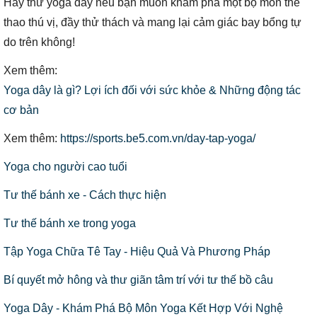
Hãy thử yoga dây nếu bạn muốn khám phá một bộ môn thể
thao thú vị, đầy thử thách và mang lại cảm giác bay bổng tự
do trên không!
Xem thêm:
Yoga dây là gì? Lợi ích đối với sức khỏe & Những động tác
cơ bản
Xem thêm:
https://sports.be5.com.vn/day-tap-yoga/
Yoga cho người cao tuổi
Tư thế bánh xe - Cách thực hiện
Tư thế bánh xe trong yoga
Tập Yoga Chữa Tê Tay - Hiệu Quả Và Phương Pháp
Bí quyết mở hông và thư giãn tâm trí với tư thế bồ câu
Yoga Dây - Khám Phá Bộ Môn Yoga Kết Hợp Với Nghệ