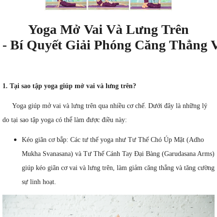
Yoga Mở Vai Và Lưng Trên
- Bí Quyết Giải Phóng Căng Thẳng
1. Tại sao tập yoga giúp mở vai và lưng trên?
Yoga giúp mở vai và lưng trên qua nhiều cơ chế. Dưới đây là những lý
do tại sao tập yoga có thể làm được điều này:
Kéo giãn cơ bắp: Các tư thế yoga như Tư Thế Chó Úp Mặt (Adho
Mukha Svanasana) và Tư Thế Cánh Tay Đại Bàng (Garudasana Arms)
giúp kéo giãn cơ vai và lưng trên, làm giảm căng thẳng và tăng cường
sự linh hoạt.