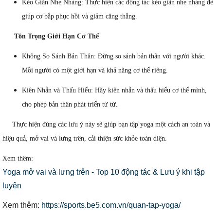
Kéo Giãn Nhẹ Nhàng: Thực hiện các động tác kéo giãn nhẹ nhàng để
giúp cơ bắp phục hồi và giảm căng thẳng.
Tôn Trọng Giới Hạn Cơ Thể
Không So Sánh Bản Thân: Đừng so sánh bản thân với người khác.
Mỗi người có một giới hạn và khả năng cơ thể riêng.
Kiên Nhẫn và Thấu Hiểu: Hãy kiên nhẫn và thấu hiểu cơ thể mình,
cho phép bản thân phát triển từ từ.
Thực hiện đúng các lưu ý này sẽ giúp bạn tập yoga một cách an toàn và
hiệu quả, mở vai và lưng trên, cải thiện sức khỏe toàn diện.
Xem thêm:
Yoga mở vai và lưng trên - Top 10 động tác & Lưu ý khi tập
luyện
Xem thêm:
https://sports.be5.com.vn/quan-tap-yoga/