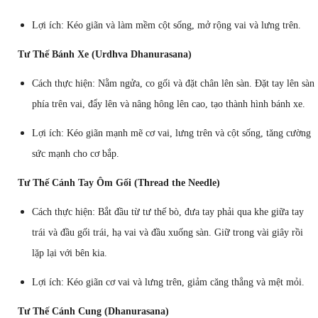
Lợi ích: Kéo giãn và làm mềm cột sống, mở rộng vai và lưng trên.
Tư Thế Bánh Xe (Urdhva Dhanurasana)
Cách thực hiện: Nằm ngửa, co gối và đặt chân lên sàn. Đặt tay lên sàn
phía trên vai, đẩy lên và nâng hông lên cao, tạo thành hình bánh xe.
Lợi ích: Kéo giãn mạnh mẽ cơ vai, lưng trên và cột sống, tăng cường
sức mạnh cho cơ bắp.
Tư Thế Cánh Tay Ôm Gối (Thread the Needle)
Cách thực hiện: Bắt đầu từ tư thế bò, đưa tay phải qua khe giữa tay
trái và đầu gối trái, hạ vai và đầu xuống sàn. Giữ trong vài giây rồi
lặp lại với bên kia.
Lợi ích: Kéo giãn cơ vai và lưng trên, giảm căng thẳng và mệt mỏi.
Tư Thế Cánh Cung (Dhanurasana)