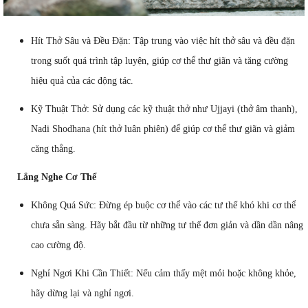
Hít Thở Sâu và Đều Đặn: Tập trung vào việc hít thở sâu và đều đặn
trong suốt quá trình tập luyện, giúp cơ thể thư giãn và tăng cường
hiệu quả của các động tác.
Kỹ Thuật Thở: Sử dụng các kỹ thuật thở như Ujjayi (thở âm thanh),
Nadi Shodhana (hít thở luân phiên) để giúp cơ thể thư giãn và giảm
căng thẳng.
Lắng Nghe Cơ Thể
Không Quá Sức: Đừng ép buộc cơ thể vào các tư thế khó khi cơ thể
chưa sẵn sàng. Hãy bắt đầu từ những tư thế đơn giản và dần dần nâng
cao cường độ.
Nghỉ Ngơi Khi Cần Thiết: Nếu cảm thấy mệt mỏi hoặc không khỏe,
hãy dừng lại và nghỉ ngơi.